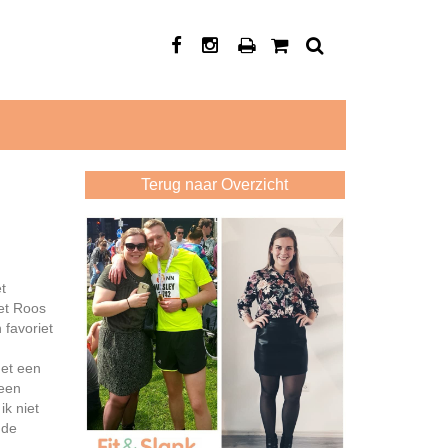
Terug naar Overzicht
t
met Roos
 favoriet
het een
 een
ik niet
 de