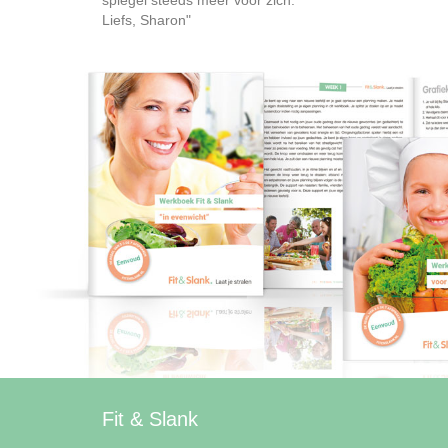
spiegel steeds meer voor zich.
Liefs, Sharon"
Fit & Slank