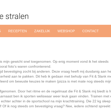
S
RECEPTEN
ZAKELIJK
WEBSHOP
CONTACT
 is mijn gewicht snel toegenomen. Op enig moment vond ik het steeds
vooral foto's waren confronterend.
tijd bevestiging zocht bij anderen. Deze vraag heeft mij dusdanig aan he
kerheid aan te pakken. Dit heb ik gedaan met behulp van Fit & Slank 
eleerd om bewuste keuzes te maken (pizza is met mate nog steeds mijn
afgenomen. Door het ritme en de regelmaat die Fit & Slank mij biedt is 
aarnaast ben ik sporten weliswaar weer leuk gaan vinden. Trainen met
echter achter in de sportschool na mijn krachttraining. Die 22 kg sleep 
l! Of ik nog steeds om bevestiging vraag? Nee, iedere ochtend spreekt