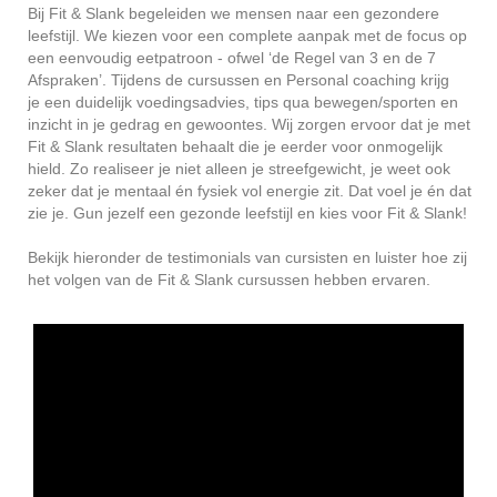
Bij Fit & Slank begeleiden we mensen naar een gezondere
leefstijl. We kiezen voor een complete aanpak met de focus op
een eenvoudig eetpatroon - ofwel ‘de Regel van 3 en de 7
Afspraken’. Tijdens de cursussen en Personal coaching krijg
je een duidelijk voedingsadvies, tips qua bewegen/sporten en
inzicht in je gedrag en gewoontes. Wij zorgen ervoor dat je met
Fit & Slank resultaten behaalt die je eerder voor onmogelijk
hield. Zo realiseer je niet alleen je streefgewicht, je weet ook
zeker dat je mentaal én fysiek vol energie zit. Dat voel je én dat
zie je. Gun jezelf een gezonde leefstijl en kies voor Fit & Slank!
Bekijk hieronder de testimonials van cursisten en luister hoe zij
het volgen van de Fit & Slank cursussen hebben ervaren.