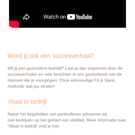
Word jij ook een succesverhaal?
Wil jij een gezondere leefstijl? Laat je dan inspireren door de
succesverhalen
en vele berichten in ons
gastenboek
van de
mensen die je voorgingen. Onze eenvoudige Fit & Slank
methode laat jou stralen!
Vitaal in bedrijf
Naast het begeleiden van particulieren adviseren wij
ook bedrijven op het gebied van vitaliteit. Meer informatie over
'Vitaal in bedrijf' vind je
hier
.