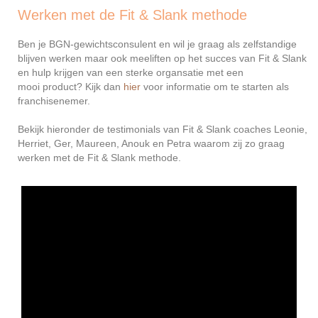
Werken met de Fit & Slank methode
Ben je BGN-gewichtsconsulent en wil je graag als zelfstandige
blijven werken maar ook meeliften op het succes van Fit & Slank
en hulp krijgen van een sterke organsatie met een
mooi product? Kijk dan
hier
voor informatie om te starten als
franchisenemer.
Bekijk hieronder de testimonials van Fit & Slank coaches Leonie,
Herriet, Ger, Maureen, Anouk en Petra waarom zij zo graag
werken met de Fit & Slank methode.