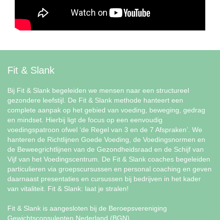
Fit & Slank
Bij Fit & Slank begeleiden we mensen naar een structureel
gezondere leefstijl. De Fit & Slank methode hanteert een
complete aanpak op het gebied van voeding, beweging, gedrag
en mindset. Hierbij ligt de focus op een eenvoudig
voedingspatroon ofwel ‘de Regel van 3 en de 7 Afspraken’. We
hanteren de Richtlijnen Goede Voeding, de Voedingsnormen en
de Beweegrichtlijnen van de Gezondheidsraad en de Schijf van
Vijf van het Voedingscentrum. De Fit & Slank coaches begeleiden
particulieren via groepscursussen en personal coaching en geven
daarnaast presentaties en cursussen bij bedrijven in het kader
van vitaliteit. Fit & Slank: laat je stralen!
Fit & Slank is aangesloten bij de Beroepsvereniging
Gewichtsconsulenten Nederland (BGN).