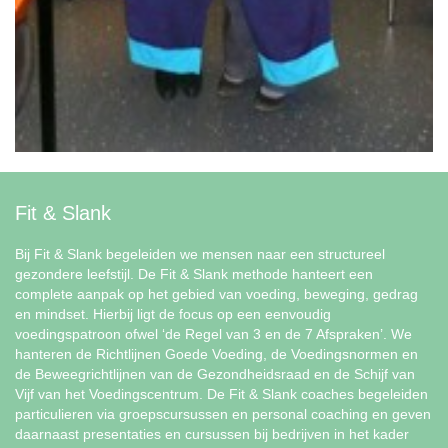
Fit & Slank
Bij Fit & Slank begeleiden we mensen naar een structureel
gezondere leefstijl. De Fit & Slank methode hanteert een
complete aanpak op het gebied van voeding, beweging, gedrag
en mindset. Hierbij ligt de focus op een eenvoudig
voedingspatroon ofwel ‘de Regel van 3 en de 7 Afspraken’. We
hanteren de Richtlijnen Goede Voeding, de Voedingsnormen en
de Beweegrichtlijnen van de Gezondheidsraad en de Schijf van
Vijf van het Voedingscentrum. De Fit & Slank coaches begeleiden
particulieren via groepscursussen en personal coaching en geven
daarnaast presentaties en cursussen bij bedrijven in het kader