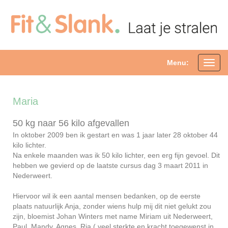
Menu:
Toggl
navig
Maria
50 kg naar 56 kilo afgevallen
In oktober 2009 ben ik gestart en was 1 jaar later 28 oktober 44
kilo lichter.
Na enkele maanden was ik 50 kilo lichter, een erg fijn gevoel. Dit
hebben we gevierd op de laatste cursus dag 3 maart 2011 in
Nederweert.
Hiervoor wil ik een aantal mensen bedanken, op de eerste
plaats natuurlijk Anja, zonder wiens hulp mij dit niet gelukt zou
zijn, bloemist Johan Winters met name Miriam uit Nederweert,
Paul, Mandy, Agnes, Ria ( veel sterkte en kracht toegewenst in