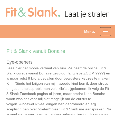
Menu:
Toggl
navig
Fit & Slank vanuit Bonaire
Eye-openers
Lees hier het mooie verhaal van Kim. Ze heeft de online Fit &
Slank cursus vanuit Bonaire gevolgd (lang leve ZOOM ????) en
is maar liefst 8 kilo afgevallen door bewustere keuzes te maken!
Kim: “Sinds het krijgen van mijn tweede kind ben ik door stress
en gezondheidsproblemen vele kilo's bijgekomen. Ik volg de Fit
& Slank Facebook pagina al jaren, maar omdat ik op Bonaire
woon was het voor mij niet mogelijk om de cursus te
volgen. Alhoewel ik veel dingen heb geprobeerd en erg
sceptisch ben over "dieten" bleef Fit & Slank me aanspreken. Na
zoveel succesverhalen te hebben gelezen, besloot ik om de e-