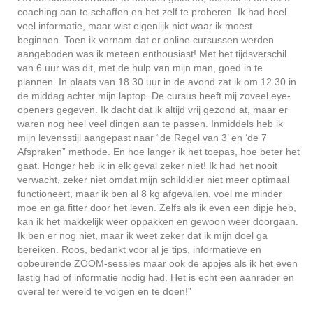
coaching aan te schaffen en het zelf te proberen. Ik had heel
veel informatie, maar wist eigenlijk niet waar ik moest
beginnen. Toen ik vernam dat er online cursussen werden
aangeboden was ik meteen enthousiast! Met het tijdsverschil
van 6 uur was dit, met de hulp van mijn man, goed in te
plannen. In plaats van 18.30 uur in de avond zat ik ‪om 12.30 in
de middag achter mijn laptop. De cursus heeft mij zoveel eye-
openers gegeven. Ik dacht dat ik altijd vrij gezond at, maar er
waren nog heel veel dingen aan te passen. Inmiddels heb ik
mijn levensstijl aangepast naar “de Regel van 3’ en ‘de 7
Afspraken” methode. En hoe langer ik het toepas, hoe beter het
gaat. Honger heb ik in elk geval zeker niet! Ik had het nooit
verwacht, zeker niet omdat mijn schildklier niet meer optimaal
functioneert, maar ik ben al 8 kg afgevallen, voel me minder
moe en ga fitter door het leven. Zelfs als ik even een dipje heb,
kan ik het makkelijk weer oppakken en gewoon weer doorgaan.
Ik ben er nog niet, maar ik weet zeker dat ik mijn doel ga
bereiken. Roos, bedankt voor al je tips, informatieve en
opbeurende ZOOM-sessies maar ook de appjes als ik het even
lastig had of informatie nodig had. Het is echt een aanrader en
overal ter wereld te volgen en te doen!”