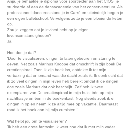
Anja, je behaalde je diploma voor sportleider aan het CIOS, je
studeerde af aan de dansacademie van het conservatorium. Als
professioneel danseres stond je in Carré en uiteindelijk begon je
een eigen balletschool. Vervolgens zette je een bloeiende keten
op.
Zou je zeggen dat je invloed hebt op je eigen
levensomstandigheden?
Ja.
Hoe doe je dat?
‘Door te visualiseren, dingen te laten gebeuren en sturing te
geven. Net zoals Marinus Knoope dat omschrijft in zijn boek De
creatiespiraal. Toen ik zijn boek las, ontdekte ik tot mijn
verbazing dat er iemand was die dacht zoals ik. Ik denk echt dat
ik zo veel dingen in mijn leven heb bereikt omdat ik de dingen
doe zoals Marinus dat ook beschrijft. Zelf heb ik twee
exemplaren van De creatiespiraal in mijn huis: één op mijn
nachtkastje en één in de boekenkast. Nog steeds zoek ik er
dingen in op en neem ik ze altijd mee op vakantie. Daarnaast
raad ik het boek aan bij mijn cursisten.’
Wat helpt jou om te visualiseren?
‘Ik heb een grote fantasie: Ik weet nog dat ik met mijn vader