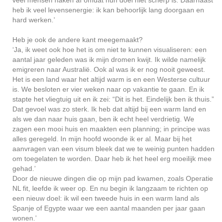
heb ik veel levensenergie: ik kan behoorlijk lang doorgaan en
hard werken.’
Heb je ook de andere kant meegemaakt?
‘Ja, ik weet ook hoe het is om niet te kunnen visualiseren: een
aantal jaar geleden was ik mijn dromen kwijt. Ik wilde namelijk
emigreren naar Australië. Ook al was ik er nog nooit geweest.
Het is een land waar het altijd warm is en een Westerse cultuur
is. We besloten er vier weken naar op vakantie te gaan. En ik
stapte het vliegtuig uit en ik zei: “Dit is het. Eindelijk ben ik thuis.”
Dat gevoel was zo sterk. Ik heb dat altijd bij een warm land en
als we dan naar huis gaan, ben ik echt heel verdrietig. We
zagen een mooi huis en maakten een planning; in principe was
alles geregeld. In mijn hoofd woonde ik er al. Maar bij het
aanvragen van een visum bleek dat we te weinig punten hadden
om toegelaten te worden. Daar heb ik het heel erg moeilijk mee
gehad.’
Door de nieuwe dingen die op mijn pad kwamen, zoals Operatie
NL fit, leefde ik weer op. En nu begin ik langzaam te richten op
een nieuw doel: ik wil een tweede huis in een warm land als
Spanje of Egypte waar we een aantal maanden per jaar gaan
wonen.’