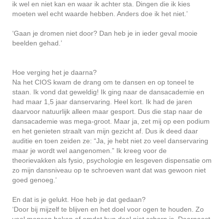
ik wel en niet kan en waar ik achter sta. Dingen die ik kies
moeten wel echt waarde hebben. Anders doe ik het niet.’
‘Gaan je dromen niet door? Dan heb je in ieder geval mooie
beelden gehad.’
Hoe verging het je daarna?
Na het CIOS kwam de drang om te dansen en op toneel te
staan. Ik vond dat geweldig! Ik ging naar de dansacademie en
had maar 1,5 jaar danservaring. Heel kort. Ik had de jaren
daarvoor natuurlijk alleen maar gesport. Dus die stap naar de
dansacademie was mega-groot. Maar ja, zet mij op een podium
en het genieten straalt van mijn gezicht af. Dus ik deed daar
auditie en toen zeiden ze: “Ja, je hebt niet zo veel danservaring
maar je wordt wel aangenomen.” Ik kreeg voor de
theorievakken als fysio, psychologie en lesgeven dispensatie om
zo mijn dansniveau op te schroeven want dat was gewoon niet
goed genoeg.’
En dat is je gelukt. Hoe heb je dat gedaan?
‘Door bij mijzelf te blijven en het doel voor ogen te houden. Zo
veel mensen haken af omdat hun doel niet scherp is. Daarnaast