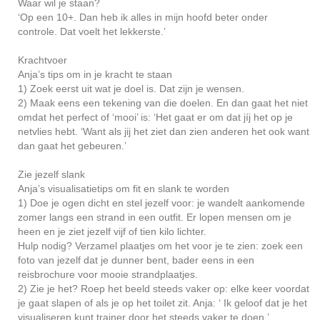
Waar wil je staan?
‘Op een 10+. Dan heb ik alles in mijn hoofd beter onder
controle. Dat voelt het lekkerste.’
Krachtvoer
Anja’s tips om in je kracht te staan
1) Zoek eerst uit wat je doel is. Dat zijn je wensen.
2) Maak eens een tekening van die doelen. En dan gaat het niet
omdat het perfect of ‘mooi’ is: ‘Het gaat er om dat jíj het op je
netvlies hebt. ‘Want als jij het ziet dan zien anderen het ook want
dan gaat het gebeuren.’
Zie jezelf slank
Anja’s visualisatietips om fit en slank te worden
1) Doe je ogen dicht en stel jezelf voor: je wandelt aankomende
zomer langs een strand in een outfit. Er lopen mensen om je
heen en je ziet jezelf vijf of tien kilo lichter.
Hulp nodig? Verzamel plaatjes om het voor je te zien: zoek een
foto van jezelf dat je dunner bent, bader eens in een
reisbrochure voor mooie strandplaatjes.
2) Zie je het? Roep het beeld steeds vaker op: elke keer voordat
je gaat slapen of als je op het toilet zit. Anja: ‘ Ik geloof dat je het
visualiseren kunt trainer door het steeds vaker te doen.’