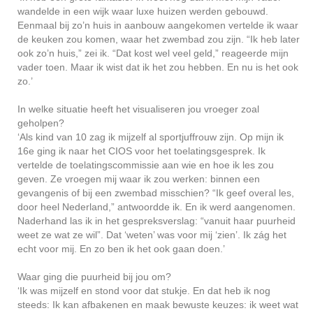
wandelde in een wijk waar luxe huizen werden gebouwd.
Eenmaal bij zo’n huis in aanbouw aangekomen vertelde ik waar
de keuken zou komen, waar het zwembad zou zijn. “Ik heb later
ook zo’n huis,” zei ik. “Dat kost wel veel geld,” reageerde mijn
vader toen. Maar ik wist dat ik het zou hebben. En nu is het ook
zo.’
In welke situatie heeft het visualiseren jou vroeger zoal
geholpen?
‘Als kind van 10 zag ik mijzelf al sportjuffrouw zijn. Op mijn ik
16e ging ik naar het CIOS voor het toelatingsgesprek. Ik
vertelde de toelatingscommissie aan wie en hoe ik les zou
geven. Ze vroegen mij waar ik zou werken: binnen een
gevangenis of bij een zwembad misschien? “Ik geef overal les,
door heel Nederland,” antwoordde ik. En ik werd aangenomen.
Naderhand las ik in het gespreksverslag: “vanuit haar puurheid
weet ze wat ze wil”. Dat ‘weten’ was voor mij ‘zien’. Ik zág het
echt voor mij. En zo ben ik het ook gaan doen.’
Waar ging die puurheid bij jou om?
‘Ik was mijzelf en stond voor dat stukje. En dat heb ik nog
steeds: Ik kan afbakenen en maak bewuste keuzes: ik weet wat