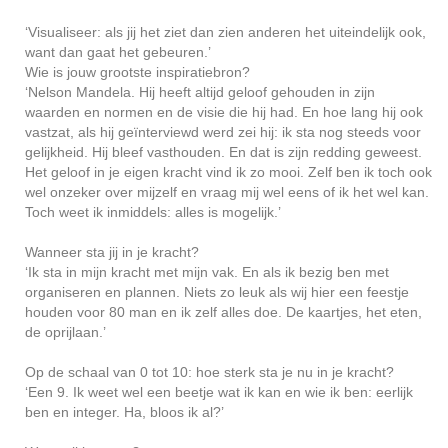
‘Visualiseer: als jij het ziet dan zien anderen het uiteindelijk ook,
want dan gaat het gebeuren.’
Wie is jouw grootste inspiratiebron?
‘Nelson Mandela. Hij heeft altijd geloof gehouden in zijn
waarden en normen en de visie die hij had. En hoe lang hij ook
vastzat, als hij geïnterviewd werd zei hij: ik sta nog steeds voor
gelijkheid. Hij bleef vasthouden. En dat is zijn redding geweest.
Het geloof in je eigen kracht vind ik zo mooi. Zelf ben ik toch ook
wel onzeker over mijzelf en vraag mij wel eens of ik het wel kan.
Toch weet ik inmiddels: alles is mogelijk.’
Wanneer sta jij in je kracht?
‘Ik sta in mijn kracht met mijn vak. En als ik bezig ben met
organiseren en plannen. Niets zo leuk als wij hier een feestje
houden voor 80 man en ik zelf alles doe. De kaartjes, het eten,
de oprijlaan.’
Op de schaal van 0 tot 10: hoe sterk sta je nu in je kracht?
‘Een 9. Ik weet wel een beetje wat ik kan en wie ik ben: eerlijk
ben en integer. Ha, bloos ik al?’