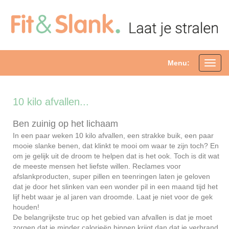
Menu:
Toggl
navig
10 kilo afvallen...
Ben zuinig op het lichaam
In een paar weken 10 kilo afvallen, een strakke buik, een paar
mooie slanke benen, dat klinkt te mooi om waar te zijn toch? En
om je gelijk uit de droom te helpen dat is het ook. Toch is dit wat
de meeste mensen het liefste willen. Reclames voor
afslankproducten, super pillen en teenringen laten je geloven
dat je door het slinken van een wonder pil in een maand tijd het
lijf hebt waar je al jaren van droomde. Laat je niet voor de gek
houden!
De belangrijkste truc op het gebied van afvallen is dat je moet
zorgen dat je minder calorieën binnen krijgt dan dat je verbrand,