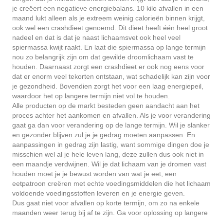
je creëert een negatieve energiebalans. 10 kilo afvallen in een
maand lukt alleen als je extreem weinig calorieën binnen krijgt,
ook wel een crashdieet genoemd. Dit dieet heeft één heel groot
nadeel en dat is dat je naast lichaamsvet ook heel veel
spiermassa kwijt raakt. En laat die spiermassa op lange termijn
nou zo belangrijk zijn om dat gewilde droomlichaam vast te
houden. Daarnaast zorgt een crashdieet er ook nog eens voor
dat er enorm veel tekorten ontstaan, wat schadelijk kan zijn voor
je gezondheid. Bovendien zorgt het voor een laag energiepeil,
waardoor het op langere termijn niet vol te houden.
Alle producten op de markt besteden geen aandacht aan het
proces achter het aankomen en afvallen. Als je voor verandering
gaat ga dan voor verandering op de lange termijn. Wil je slanker
en gezonder blijven zul je je gedrag moeten aanpassen. En
aanpassingen in gedrag zijn lastig, want sommige dingen doe je
misschien wel al je hele leven lang, deze zullen dus ook niet in
een maandje verdwijnen. Wil je dat lichaam van je dromen vast
houden moet je je bewust worden van wat je eet, een
eetpatroon creëren met echte voedingsmiddelen die het lichaam
voldoende voedingsstoffen leveren en je energie geven.
Dus gaat niet voor afvallen op korte termijn, om zo na enkele
maanden weer terug bij af te zijn. Ga voor oplossing op langere