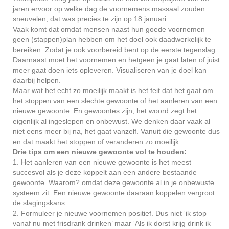
jaren ervoor op welke dag de voornemens massaal zouden
sneuvelen, dat was precies te zijn op 18 januari.
Vaak komt dat omdat mensen naast hun goede voornemen
geen (stappen)plan hebben om het doel ook daadwerkelijk te
bereiken. Zodat je ook voorbereid bent op de eerste tegenslag.
Daarnaast moet het voornemen en hetgeen je gaat laten of juist
meer gaat doen iets opleveren. Visualiseren van je doel kan
daarbij helpen.
Maar wat het echt zo moeilijk maakt is het feit dat het gaat om
het stoppen van een slechte gewoonte of het aanleren van een
nieuwe gewoonte. En gewoontes zijn, het woord zegt het
eigenlijk al ingeslepen en onbewust. We denken daar vaak al
niet eens meer bij na, het gaat vanzelf. Vanuit die gewoonte dus
en dat maakt het stoppen of veranderen zo moeilijk.
Drie tips om een nieuwe gewoonte vol te houden:
1. Het aanleren van een nieuwe gewoonte is het meest
succesvol als je deze koppelt aan een andere bestaande
gewoonte. Waarom? omdat deze gewoonte al in je onbewuste
systeem zit. Een nieuwe gewoonte daaraan koppelen vergroot
de slagingskans.
2. Formuleer je nieuwe voornemen positief. Dus niet ‘ik stop
vanaf nu met frisdrank drinken’ maar ‘Als ik dorst krijg drink ik