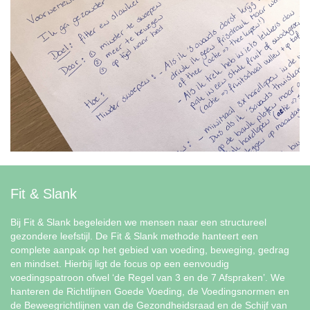
Fit & Slank
Bij Fit & Slank begeleiden we mensen naar een structureel
gezondere leefstijl. De Fit & Slank methode hanteert een
complete aanpak op het gebied van voeding, beweging, gedrag
en mindset. Hierbij ligt de focus op een eenvoudig
voedingspatroon ofwel ‘de Regel van 3 en de 7 Afspraken’. We
hanteren de Richtlijnen Goede Voeding, de Voedingsnormen en
de Beweegrichtlijnen van de Gezondheidsraad en de Schijf van