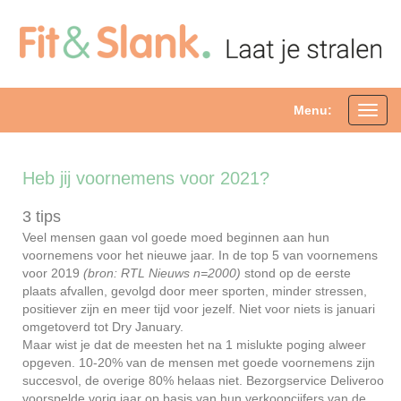
Menu:
Toggl
navig
Heb jij voornemens voor 2021?
3 tips
Veel mensen gaan vol goede moed beginnen aan hun
voornemens voor het nieuwe jaar. In de top 5 van voornemens
voor 2019
(bron: RTL Nieuws n=2000)
stond op de eerste
plaats afvallen, gevolgd door meer sporten, minder stressen,
positiever zijn en meer tijd voor jezelf. Niet voor niets is januari
omgetoverd tot Dry January.
Maar wist je dat de meesten het na 1 mislukte poging alweer
opgeven. 10-20% van de mensen met goede voornemens zijn
succesvol, de overige 80% helaas niet. Bezorgservice Deliveroo
voorspelde vorig jaar op basis van hun verkoopcijfers van de