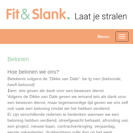
Menu:
Toggl
navig
Belonen
Hoe belonen we ons?
Betekenis volgens de “Dikke van Dale“: be·l
o
·nen
(beloonde,
heeft beloond)
1
iem. iets geven als dank voor een bewezen dienst
Volgens de Dikke van Dale geven we iemand iets als dank voor
een bewezen dienst, maar tegenwoordige tijd geven we ons zelf
ook vaak een beloning omdat we het hebben verdiend.
Er zijn verschillende redenen te bedenken wanneer we een
beloning hebben verdiend, streefgewicht behaald, afronding van
een project, nieuwe baan, contractverlenging, verjaardag,
eerste vakantiedag, drukke/stress volle dag op het werk,