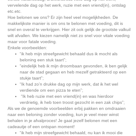
vervelende dag op het werk, ruzie met een vriend(in), ontslag
etc.etc.
Hoe belonen we ons? Er zijn heel veel mogelijkheden. De
makkelijkste manier is om ons te belonen met voeding, dit is
snel en overal te verkrijgen. Hier zit ook gelijk de grootste valkuil
wilt afvallen. We kiezen namelijk niet zo snel voor vitale voeding
maar voor fatale voeding.
Enkele voorbeelden:
“ik heb mijn streefgewicht behaald dus ik mocht als
beloning een stuk taart”;
“eindelijk heb ik mijn droombaan gevonden, ik ben gelijk
naar de stad gegaan en heb mezelf getrakteerd op een
stukje taart”;
“Ik had zo’n drukke dag op mijn werk, dat ik het wel
verdiende om een pizza te eten”;
“Ik heb ruzie met een vriend(in) en was hierdoor
verdrietig, ik heb toen troost gezocht in een zak chips”;
Als we de genoemde voorbeelden erbij pakken en omdraaien
naar een beloning zonder voeding, kun je veel meer winst
behalen in je afvalproces! Je gaat jezelf belonen met een
cadeautje of een ontspan moment!
“ik heb mijn streefgewicht behaald, nu kan ik mooi die