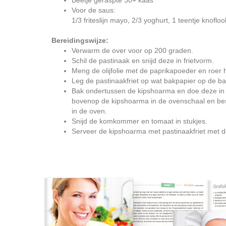
Beetje geraspte 30+ kaas
Voor de saus:
1/3 friteslijn mayo, 2/3 yoghurt, 1 teentje knoflo
Bereidingswijze:
Verwarm de over voor op 200 graden.
Schil de pastinaak en snijd deze in frietvorm.
Meng de olijfolie met de paprikapoeder en roer h
Leg de pastinaakfriet op wat bakpapier op de ba
Bak ondertussen de kipshoarma en doe deze in e
bovenop de kipshoarma in de ovenschaal en bes
in de oven.
Snijd de komkommer en tomaat in stukjes.
Serveer de kipshoarma met pastinaakfriet met 