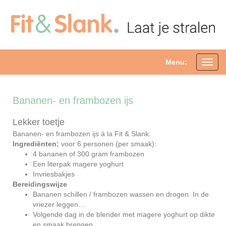
Menu:
Toggl
navig
Bananen- en frambozen ijs
Lekker toetje
Bananen- en frambozen ijs á la Fit & Slank:
Ingrediënten:
voor 6 personen (per smaak):
4 bananen of 300 gram frambozen
Een literpak magere yoghurt
Invriesbakjes
Bereidingswijze
Bananen schillen / frambozen wassen en drogen. In de
vriezer leggen…
Volgende dag in de blender met magere yoghurt op dikte
en smaak brengen.