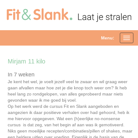
Menu:
Toggl
navig
Mirjam 11 kilo
In 7 weken
Je kent het wel, je voelt jezelf veel te zwaar en wil graag weer
gaan afvallen maar hoe zet je die knop toch weer om? Ik heb
heel lang zo rondgelopen, van alles geprobeerd maar niets
gevonden waar ik me goed bij voel.
Op het werk werd de cursus Fit en Slank aangeboden en
aangezien ik daar positieve verhalen over had gehoord, heb ik
me hiervoor opgegeven. Wat een (h)eerlijke no-nonsense
cursus is dat zeg, van het begin af aan was ik gemotiveerd.
Niks geen moeilijke recepten/combinaties/pillen of shakes, maar
een heldere uitleg over voeding. Eigenlijk is de basis van de