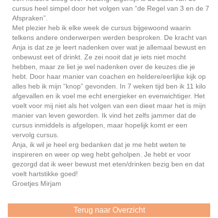
cursus heel simpel door het volgen van “de Regel van 3 en de 7
Afspraken”.
Met plezier heb ik elke week de cursus bijgewoond waarin
telkens andere onderwerpen werden besproken. De kracht van
Anja is dat ze je leert nadenken over wat je allemaal bewust en
onbewust eet of drinkt. Ze zei nooit dat je iets niet mocht
hebben, maar ze liet je wel nadenken over de keuzes die je
hebt. Door haar manier van coachen en heldere/eerlijke kijk op
alles heb ik mijn “knop” gevonden. In 7 weken tijd ben ik 11 kilo
afgevallen en ik voel me echt energieker en evenwichtiger. Het
voelt voor mij niet als het volgen van een dieet maar het is mijn
manier van leven geworden. Ik vind het zelfs jammer dat de
cursus inmiddels is afgelopen, maar hopelijk komt er een
vervolg cursus.
Anja, ik wil je heel erg bedanken dat je me hebt weten te
inspireren en weer op weg hebt geholpen. Je hebt er voor
gezorgd dat ik weer bewust met eten/drinken bezig ben en dat
voelt hartstikke goed!
Groetjes Mirjam
Terug naar Overzicht